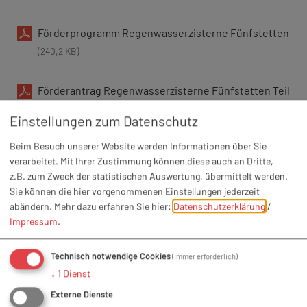
Förderprogramm Regenwasserzisterne Fünfstetten
(240,2 KB)
Förderantrag Regenwasserzisterne Fünfstetten Teil
1
(404,8 KB)
Einstellungen zum Datenschutz
Beim Besuch unserer Website werden Informationen über Sie
Förderantrag Regenwasserzisterne Fünfstetten Teil
verarbeitet. Mit Ihrer Zustimmung können diese auch an Dritte,
2
(1,1 MB)
z.B. zum Zweck der statistischen Auswertung, übermittelt werden.
Sie können die hier vorgenommenen Einstellungen jederzeit
abändern.
Mehr dazu erfahren Sie hier:
Datenschutzerklärung
/
Impressum
.
Technisch notwendige Cookies
(immer erforderlich)
↓
1
Dienst
Externe Dienste
GEMEINDE FÜNFSTETTEN