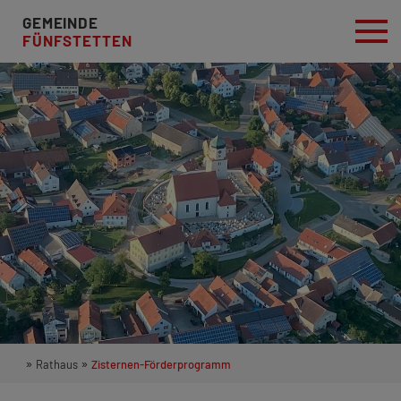
GEMEINDE
FÜNFSTETTEN
»
»
Rathaus
Zisternen-Förderprogramm