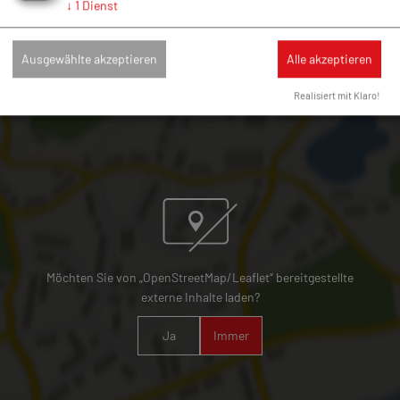
↓
1
Dienst
Schulberg 6 . 86681 Fünfstetten
09091/436
gemeinde@fuenfstetten.de
Ausgewählte akzeptieren
Alle akzeptieren
Realisiert mit Klaro!
Möchten Sie von „OpenStreetMap/Leaflet“ bereitgestellte
externe Inhalte laden?
Ja
Immer