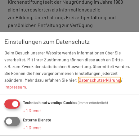
Kirchenstiftung) seit der Neugründung im Jahre 1988
allen Interessierten als Informationsquelle
zur Bildung, Unterhaltung, Freizeitgestaltung und
persönlichen Entfaltung zur Verfügung.
Unser derzeitiger Bestand beinhaltet folgende
Einstellungen zum Datenschutz
Themenbereiche:
Beim Besuch unserer Website werden Informationen über Sie
· Kinderbücher
verarbeitet. Mit Ihrer Zustimmung können diese auch an Dritte,
· Comics
z.B. zum Zweck der statistischen Auswertung, übermittelt werden.
· Tonies
Sie können die hier vorgenommenen Einstellungen jederzeit
· CDs
abändern.
Mehr dazu erfahren Sie hier:
Datenschutzerklärung
/
· Spiele
Impressum
.
· Jugendbücher
· Romane
Technisch notwendige Cookies
(immer erforderlich)
· Sachbücher
↓
1
Dienst
· Reiseführer
Externe Dienste
· Ratgeber
↓
1
Dienst
· Zeitschriften