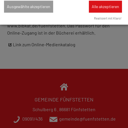
Ausgewählte akzeptieren
Alle akzeptieren
Den gesamten Medienbestand finden Sie/findet ihr in
unserem Online-Medienkatalog BVSeOPAC unter
Realisiert mit Klaro!
www.bibkat.de/fuenfstetten. Das Passwort für den
Online-Zugang ist in der Bücherei erhältlich.
Link zum Online-Medienkatalog
GEMEINDE FÜNFSTETTEN
Schulberg 6 . 86681 Fünfstetten
09091/436
gemeinde@fuenfstetten.de