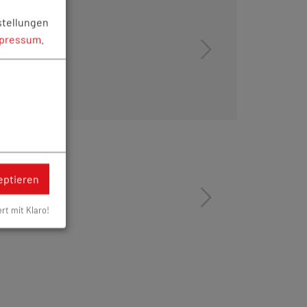
stellungen
pressum
.
eptieren
ert mit Klaro!