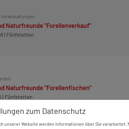
e Veranstaltungen
nd Naturfreunde "Forellenverkauf"
26
Fünfstetten
eizeit
nd Naturfreunde "Forellenfischen"
6
Fünfstetten
llungen zum Datenschutz
 unserer Website werden Informationen über Sie verarbeitet. M