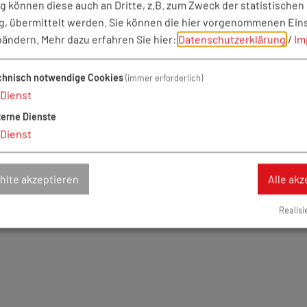
 können diese auch an Dritte, z.B. zum Zweck der statistischen
, übermittelt werden. Sie können die hier vorgenommenen Ein
bändern.
Mehr dazu erfahren Sie hier:
Datenschutzerklärung
/
Im
nd Naturfreunde "Hauskirchweih"
6
Fünfstetten
chnisch notwendige Cookies
(immer erforderlich)
Dienst
terne Dienste
Dienst
/Silvester
lte akzeptieren
Alle akz
nd Naturfreunde: Weihnachtsfeier
Realisi
26
Fünfstetten