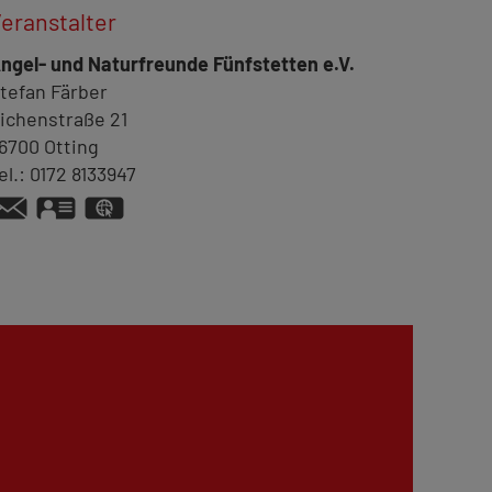
eranstalter
ngel- und Naturfreunde Fünfstetten e.V.
tefan
Färber
ichenstraße 21
6700
Otting
el.:
0172 8133947
vCard
GPS:
48°52'15.06''N
10°47'31.92''E