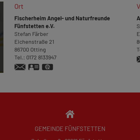
Ort
V
Fischerheim Angel- und Naturfreunde
A
Fünfstetten e.V.
S
Stefan
Färber
E
Eichenstraße 21
8
86700
Otting
T
Tel.:
0172 8133947
vCard
GPS:
48°50'22.24''N
10°45'28.94''E
GEMEINDE FÜNFSTETTEN