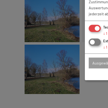
Zustimmung
Auswertung
Kirchweih
jederzeit a
Angel- u
Sa.. 21.11.2
Te
↓
1
Ex
↓
1
Weihnachten
Ausgewäh
Angel- u
Mi.. 23.12.